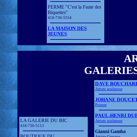
FERME "C'est la Faute des
Biquettes"
418-736-5554
LA MAISON DES
JEUNES
AR
GALERIES
DAVE BOUCHAR
Artiste sculpteur
JOHANE DOUCE
Peintre
PAUL-HENRI DU
LA GALERIE DU BIC
Artiste sculpteur
418-736-5113
Gianni Gamba
BOUTIQUE DU
Artiste Graveur