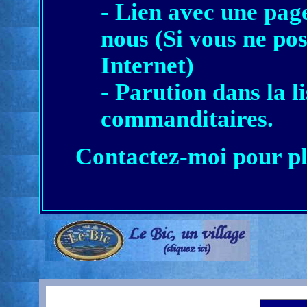
- Lien avec une pag
nous (Si vous ne pos
Internet)
- Parution dans la l
commanditaires.
Contactez-moi pour pl