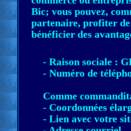
commerce ou entrepris
Bic; vous pouvez, co
partenaire, profiter de
bénéficier des avantag
- Raison sociale :
- Numéro de télép
Comme commandita
- Coordonnées élarg
- Lien avec votre si
- Adresse courriel