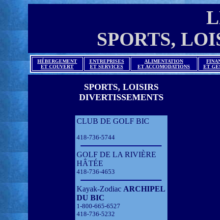
L
SPORTS, LOI
HÉBERGEMENT
ENTREPRISES
ALIMENTATION
FINA
ET COUVERT
ET SERVICES
ET ACCOMODATIONS
ET GE
SPORTS, LOISIRS
DIVERTISSEMENTS
CLUB DE GOLF BIC
418-736-5744
GOLF DE LA RIVIÈRE
HÂTÉE
418-736-4653
Kayak-Zodiac
ARCHIPEL
DU BIC
1-800-665-6527
418-736-5232