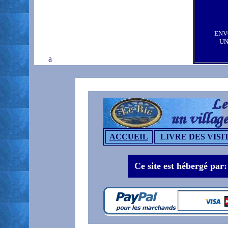
ENV
UN
a
ACCUEIL
LIVRE DES VISI
Ce site est hébergé par: