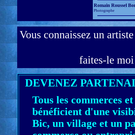
Romain Roussel Bo
Photographe
Vous connaissez un artiste 
faites-le mo
DEVENEZ PARTENA
Tous les commerces et 
bénéficient d'une visibi
Bic, un village et un 