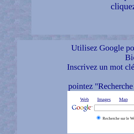
clique
Utilisez Google pou
Bi
Inscrivez un mot clé
pointez "Recherche 
Web
Images
Map
Recherche sur le W