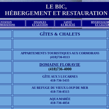
LE BIC,
HÉBERGEMENT ET RESTAURATION
ENTATION
FINANCES
SANTÉ
DIVERTISSEM
OMODATIONS
ET GESTION
ET BEAUTÉ
ET CULTU
GÎTES & CHALETS
APPARTEMENTS TOURISTIQUES AUX CORMORANS
(418)736-8113
DOMAINE FLORAVIE
(418)736-4000
GÎTE AUX 5 LUCARNES
418-736-5435
AU REFUGE DU VIEUX LOUP DE MER
418-736-8515
AQUA MARÉE
418-736-4854