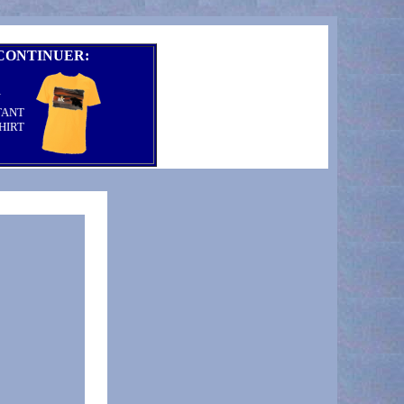
CONTINUER:
N
TANT
HIRT