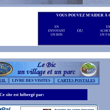
VOUS POUVEZ M'AIDER À 
EN
E
OU
ENVOYANT
ACHE
UN DON
UN T-S
EIL
LIVRE DES VISITES
CARTES POSTALES
Ce site est hébergé par: