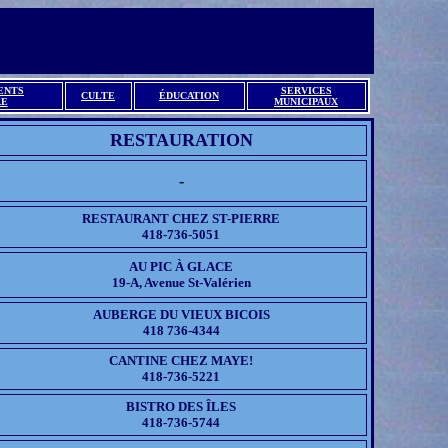
ENTS
SERVICES
CULTE
ÉDUCATION
RE
MUNICIPAUX
RESTAURATION
-
RESTAURANT CHEZ ST-PIERRE
418-736-5051
AU PIC À GLACE
19-A, Avenue St-Valérien
AUBERGE DU VIEUX BICOIS
418 736-4344
CANTINE CHEZ MAYE!
418-736-5221
BISTRO DES ÎLES
418-736-5744