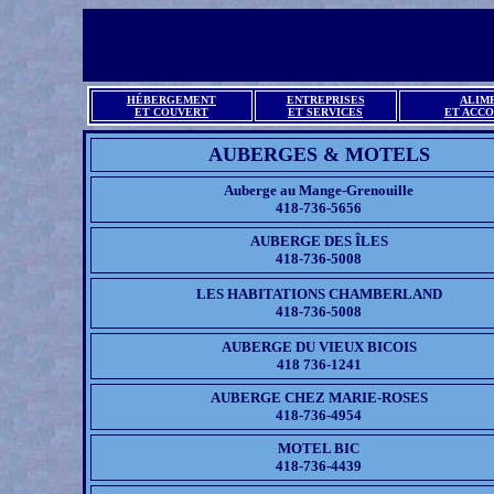
HÉBERGEMENT
ENTREPRISES
ALIM
ET COUVERT
ET SERVICES
ET ACC
AUBERGES & MOTELS
Auberge au Mange-Grenouille
418-736-5656
AUBERGE DES ÎLES
418-736-5008
LES HABITATIONS CHAMBERLAND
418-736-5008
AUBERGE DU VIEUX BICOIS
418 736-1241
AUBERGE CHEZ MARIE-ROSES
418-736-4954
MOTEL BIC
418-736-4439