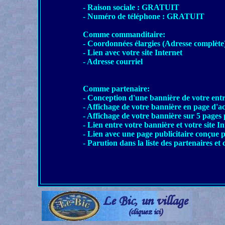
- Raison sociale : GRATUIT
- Numéro de téléphone : GRATUIT
Comme commanditaire:
- Coordonnées élargies (Adresse complète
- Lien avec votre site Internet
- Adresse courriel
Comme partenaire:
- Conception d'une bannière de votre entr
- Affichage de votre bannière en page d'ac
- Affichage de votre bannière sur 5 pages
- Lien entre votre bannière et votre site In
- Lien avec une page publicitaire conçue p
- Parution dans la liste des partenaires e