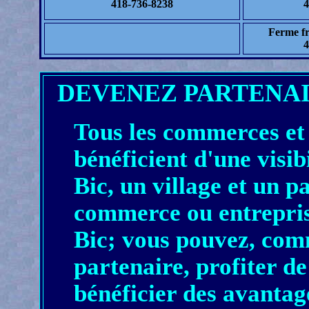
418-736-8238
4
Ferme fr
4
DEVENEZ PARTENA
Tous les commerces et 
bénéficient d'une visibi
Bic, un village et un 
commerce ou entrepris
Bic; vous pouvez, co
partenaire, profiter de
bénéficier des avantag