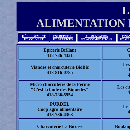
L
ALIMENTATION
HÉBERGEMENT
ENTREPRISES
ALIMENTATION
FINA
ET COUVERT
ET SERVICES
ET ACCOMODATIONS
ET GE
Épicerie Brillant
C
418-736-4331
4
Les
Viandes et charcuterie BioBic
418-816-0785
4
Micro charcuterie de la Ferme
Les c
"C'est la faute des Biquettes"
4
418-736-5554
PURDEL
Le 
Coop agro-alimentaire
4
418-736-4363
Charcuterie La Bicoise
Boulang