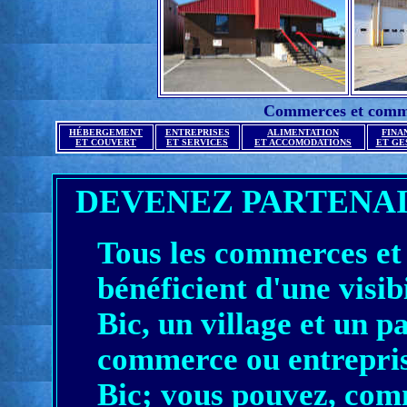
Commerces et commod
HÉBERGEMENT
ENTREPRISES
ALIMENTATION
FINA
ET COUVERT
ET SERVICES
ET ACCOMODATIONS
ET GE
DEVENEZ PARTENA
Tous les commerces et 
bénéficient d'une visibi
Bic, un village et un 
commerce ou entrepris
Bic; vous pouvez, co