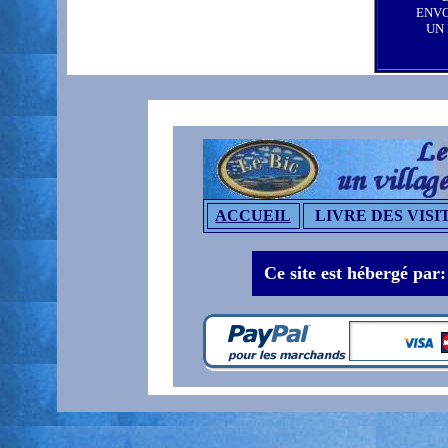
ENV
UN
ACCUEIL
LIVRE DES VISI
Ce site est hébergé par: