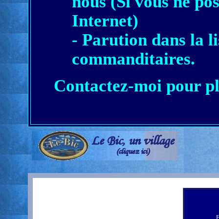
nous (Si vous ne pos
Internet)
- Parution dans la l
commanditaires.
Contactez-moi pour pl