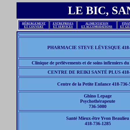
LE BIC, S
HÉBERGEMENT
ENTREPRISES
ALIMENTATION
FINA
ET COUVERT
ET SERVICES
ET ACCOMODATIONS
ET GE
PHARMACIE STEVE LÉVESQUE 418-7
Clinique de prélèvements et de soins infirmiers d
CENTRE DE REIKI SANTÉ PLUS 418-7
Centre de la Petite Enfance 418-736
Ghino Lepage
Psychothérapeute
736-5080
Santé Mieux-être Yvon Beaulieu
418-736-1285