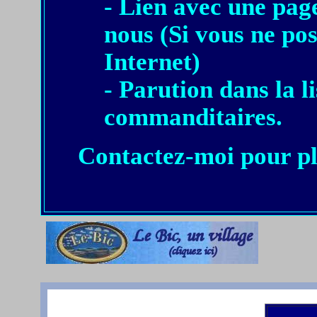
- Lien avec une pag
nous (Si vous ne pos
Internet)
- Parution dans la l
commanditaires.
Contactez-moi pour pl