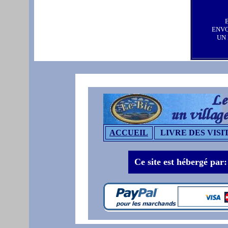
ENV
UN
ACCUEIL
LIVRE DES VISI
Ce site est hébergé par: