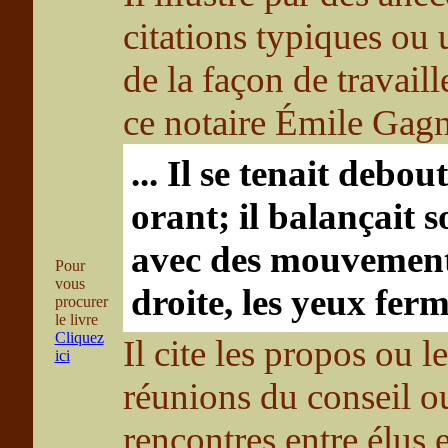
citations typiques ou u
de la façon de travail
ce notaire Émile Gag
... Il se tenait debo
orant; il balançait 
avec des mouvements
Pour
vous
droite, les yeux fermé
procurer
le livre
Cliquez
Il cite les propos ou l
ici
réunions du conseil ou
rencontres entre élus e