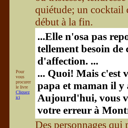
quiétude; un cocktail 
début à la fin.
...Elle n'osa pas rep
tellement besoin de
d'affection. ...
... Quoi! Mais c'est
Pour
vous
procurer
papa et maman il y 
le livre
Cliquez
Aujourd'hui, vous v
ici
votre erreur à Montr
Des personnages qui p