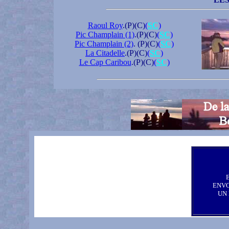
Raoul Roy
.(P)(C)
(
SC
)
Pic Champlain (1)
.(P)(C)
(
SC
)
Pic Champlain (2)
. (P)(C)
(
SC
)
La Citadelle
.(P)(C)
(
SC
)
Le Cap Caribou
.(P)(C)
(
SC
)
ENV
UN