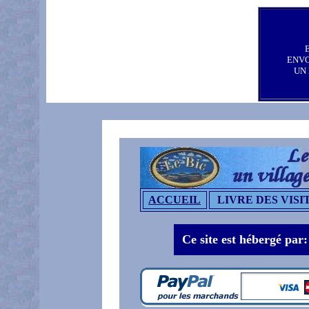
ENV
UN
ACCUEIL
LIVRE DES VISI
Ce site est hébergé par: