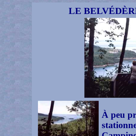
LE BELVÉDÈR
À peu pr
stationn
Camping,