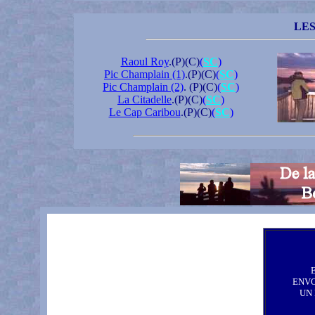
LE
Raoul Roy
.(P)(C)
(
SC
)
Pic Champlain (1)
.(P)(C)
(
SC
)
Pic Champlain (2)
. (P)(C)
(
SC
)
La Citadelle
.(P)(C)
(
SC
)
Le Cap Caribou
.(P)(C)
(
SC
)
ENV
UN