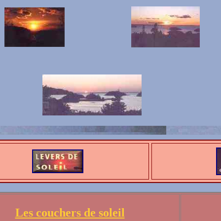
Les couchers de soleil