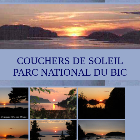
COUCHERS DE SOLEIL
PARC NATIONAL DU BIC