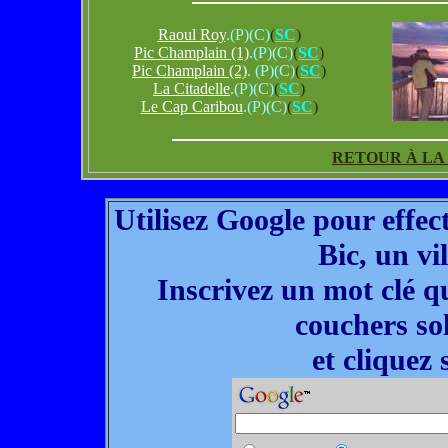
Raoul Roy
.(P)(C)
(
SC
)
Pic Champlain (1)
.(P)(C)
(
SC
)
Pic Champlain (2)
. (P)(C)
(
SC
)
La Citadelle
.(P)(C)
(
SC
)
Le Cap Caribou
.(P)(C)
(
SC
)
RETOUR À LA 
Utilisez Google pour effec
Bic, un vi
Inscrivez un mot clé qu
couchers sol
et cliquez