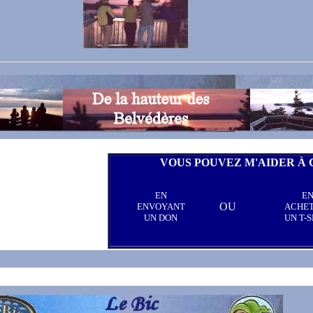
VOUS POUVEZ M'AIDER À 
EN
E
OU
ENVOYANT
ACHE
UN DON
UN T-S