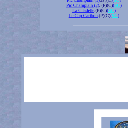
Pic Champlain (1)
.(P)(C)
(
SC
)
Pic Champlain (2)
. (P)(C)
(
SC
)
La Citadelle
.(P)(C)
(
SC
)
Le Cap Caribou
.(P)(C)
(
SC
)