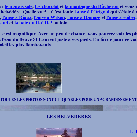
sur
le marais salé
,
Le chocolat
et
la montagne du Bûcheron
et vous v
belvédère. Quelle vue!... C'est toute
l'anse à l'Orignal
qui s'étale à
,
l'anse à Rioux
,
l'anse à Wilson
,
l'anse à Damase
et
l'anse à voilier
haud
et
la baie du Ha! Ha!
au loin.
acle est magnifique. Avec un peu de chance, vous pourrez voir les p
s l'eau du fleuve St-Laurent juste à vos pieds. En fin de journée vo
leil les plus flamboyants.
TOUTES LES PHOTOS SONT CLIQUABLES POUR UN AGRANDISSEMENT
LES BELVÉDÈRES
La 