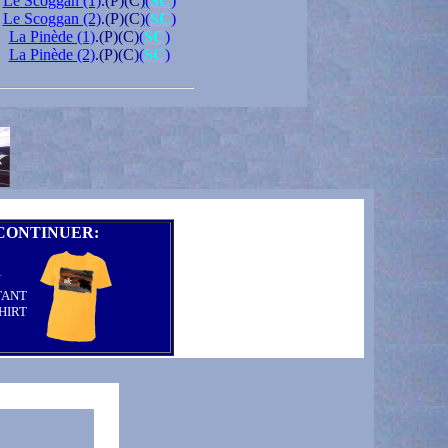
Le Scoggan (1)
.(P)(C)
(
SC
)
Le Scoggan (2)
.(P)(C)
(
SC
)
La Pinède (1)
.(P)(C)
(
SC
)
La Pinède (2)
.(P)(C)
(
SC
)
CONTINUER:
N
TANT
HIRT