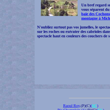
Un bref regard 
vous séparent du 
baie des Cochons
montagne à Mic
N'oubliez surtout pas vos jumelles, le spect
sur les roches ou exécuter des cabrioles dan
spectacle haut en couleurs des couchers de so
Raoul Roy
.(P)(C)
(
SC
)