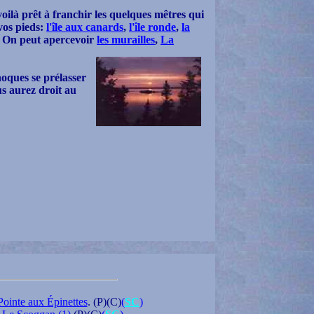
oilà prêt à franchir les quelques mêtres qui
 vos pieds:
l'île aux canards
,
l'île ronde
,
la
. On peut apercevoir
les murailles
,
La
hoques se prélasser
us aurez droit au
Pointe aux Épinettes
. (P)(C)
(
SC
)