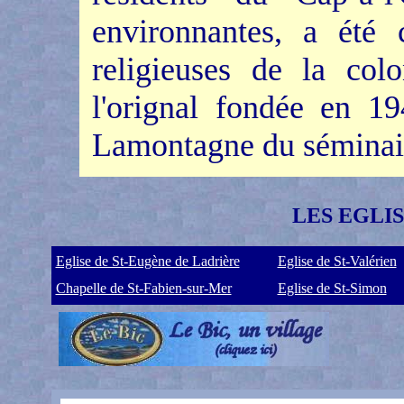
environnantes, a été c
religieuses de la co
l'orignal fondée en 1
Lamontagne du séminai
LES EGLI
Eglise de St-Eugène de Ladrière
Eglise de St-Valérien
Chapelle de St-Fabien-sur-Mer
Eglise de St-Simon