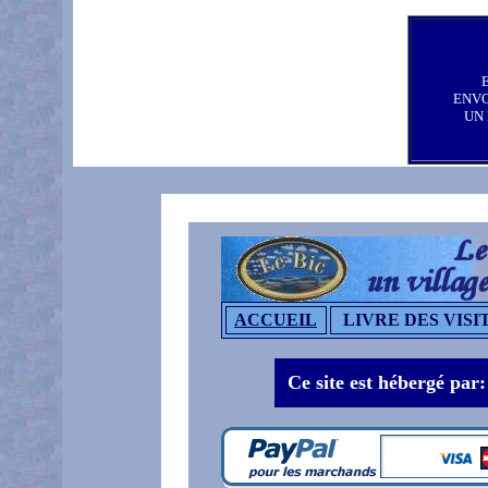
ENV
UN
ACCUEIL
LIVRE DES VISI
Ce site est hébergé par: