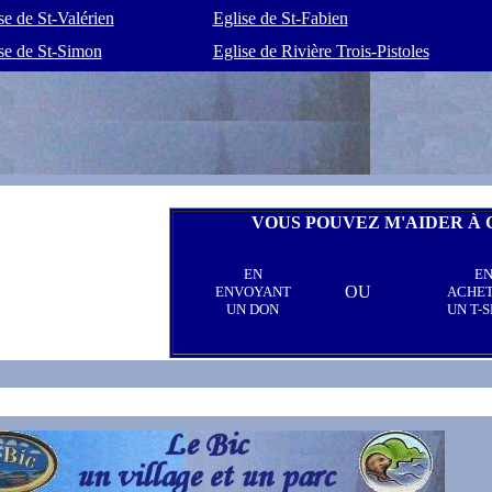
se de St-Valérien
Eglise de St-Fabien
se de St-Simon
Eglise de Rivière Trois-Pistoles
VOUS POUVEZ M'AIDER À 
EN
E
OU
ENVOYANT
ACHE
UN DON
UN T-S