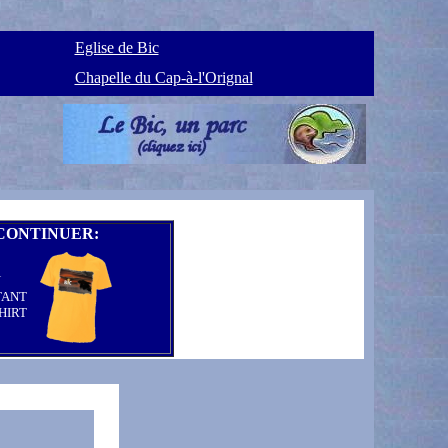
Eglise de Bic
Chapelle du Cap-à-l'Orignal
CONTINUER:
N
TANT
HIRT