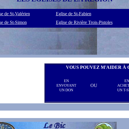
se de St-Valérien
Eglise de St-Fabien
se de St-Simon
Eglise de Rivière Trois-Pistoles
VOUS POUVEZ M'AIDER À 
EN
E
OU
ENVOYANT
ACHE
UN DON
UN T-S