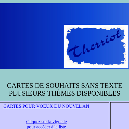
CARTES DE SOUHAITS SANS TEXTE
PLUSIEURS THÈMES DISPONIBLES
CARTES POUR VOEUX DU NOUVEL AN
Cliquez sur la vignette
pour accéder à la liste