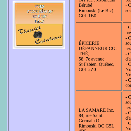
Bérubé
- C
Rimouski (Le Bic)
sou
G0L 1B0
- C
pos
- C
ÉPICERIE
sou
DÉPANNEUR CO-
tex
THÉ,
- C
58, 7e avenue,
d'a
St-Fabien, Québec,
- C
G0L 2Z0
No
No
- C
co
- C
sou
tex
LA SAMARE Inc.
- C
84, rue Saint-
d'a
Germain O.
- C
Rimouski QC G5L
No