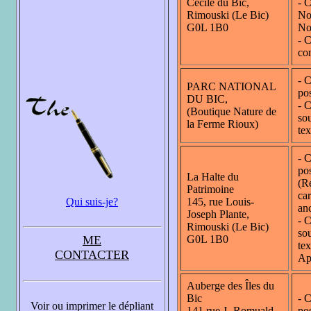
Cécile du Bic,
- C
Rimouski (Le Bic)
No
G0L 1B0
No
- C
co
- C
PARC NATIONAL
pos
DU BIC,
- C
(Boutique Nature de
sou
la Ferme Rioux)
tex
- C
pos
La Halte du
(R
Patrimoine
car
Qui suis-je?
145, rue Louis-
an
Joseph Plante,
- C
Rimouski (Le Bic)
sou
ME
G0L 1B0
tex
CONTACTER
Ap
Auberge des Îles du
Bic
- C
Voir ou imprimer le dépliant
141 rue J.-Romuald
pos