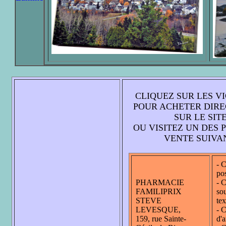
CLIQUEZ SUR LES V
POUR ACHETER DIR
SUR LE SIT
OU VISITEZ UN DES 
VENTE SUIVA
- C
pos
PHARMACIE
- C
FAMILIPRIX
sou
STEVE
tex
LEVESQUE,
- C
159, rue Sainte-
d'a