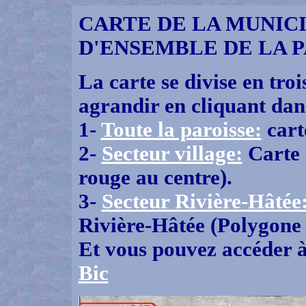
CARTE DE LA MUNICIP
D'ENSEMBLE DE LA 
La carte se divise en tro
agrandir en cliquant dan
1-
Toute la paroisse:
cart
2-
Secteur village:
Carte 
rouge au centre).
3-
Secteur Rivière-Hâtée
Rivière-Hâtée (Polygone 
Et vous pouvez accéder à
Bic