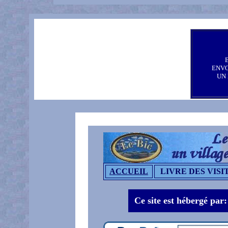
ENV
UN
ACCUEIL
LIVRE DES VISI
Ce site est hébergé par: