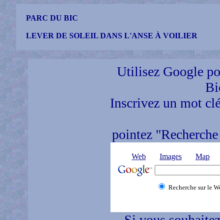
PARC DU BIC
LEVER DE SOLEIL DANS L'ANSE À VOILIER
Utilisez Google pou
Bi
Inscrivez un mot clé
pointez "Recherche 
Web
Images
Map
Recherche sur le W
Si vous souhaitez