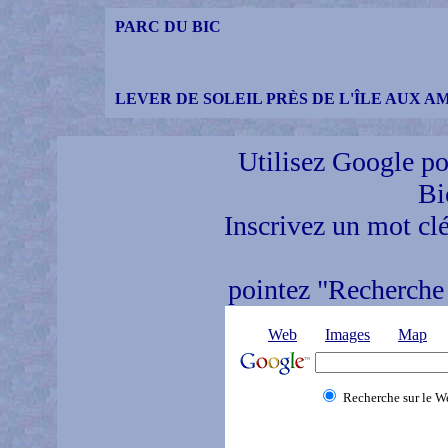
PARC DU BIC
LEVER DE SOLEIL PRÈS DE L'ÎLE AUX A
Utilisez Google pou
Bi
Inscrivez un mot clé
pointez "Recherche 
Web
Images
Map
Recherche sur le W