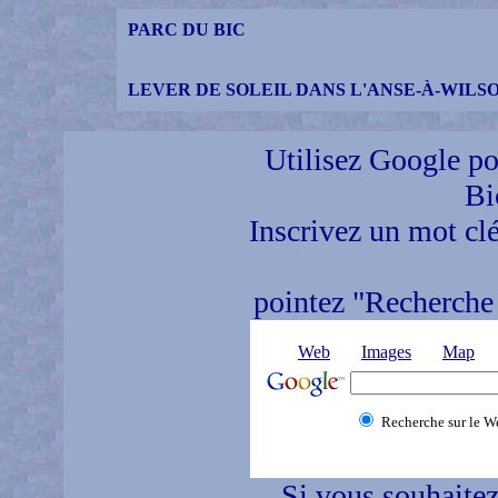
PARC DU BIC
LEVER DE SOLEIL DANS L'ANSE-À-WILS
Utilisez Google pou
Bi
Inscrivez un mot clé
pointez "Recherche 
Web
Images
Map
Recherche sur le W
Si vous souhaitez