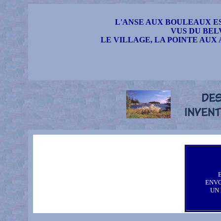
L'ANSE AUX BOULEAUX E
VUS DU BEL
LE VILLAGE, LA POINTE AUX 
ENV
UN