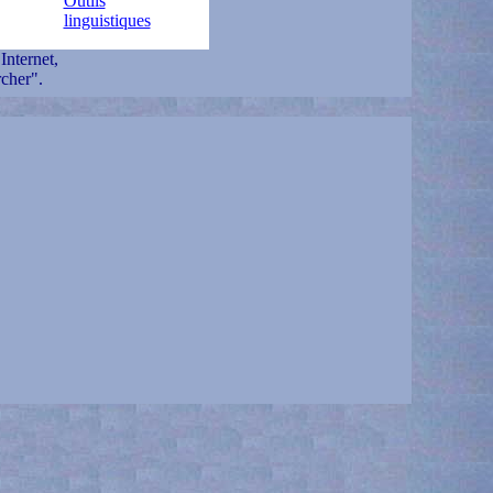
Outils
linguistiques
Internet,
cher".