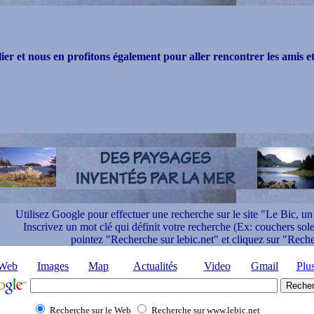
ier et nous en profitons également pour aller rencontrer les amis et 
Utilisez Google pour effectuer une recherche sur le site "Le Bic, un 
Inscrivez un mot clé qui définit votre recherche (Ex: couchers solei
pointez "Recherche sur lebic.net" et cliquez sur "Rech
Web
Images
Map
Actualités
Video
Gmail
Plu
Recherche sur le Web
Recherche sur www.lebic.net