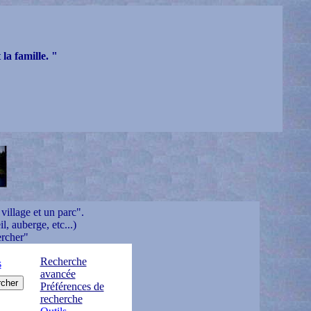
la famille. "
village et un parc".
l, auberge, etc...)
ercher"
Recherche
s
avancée
Préférences de
recherche