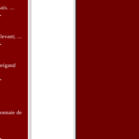
is. ...
evant; ...
brigand
monnaie de