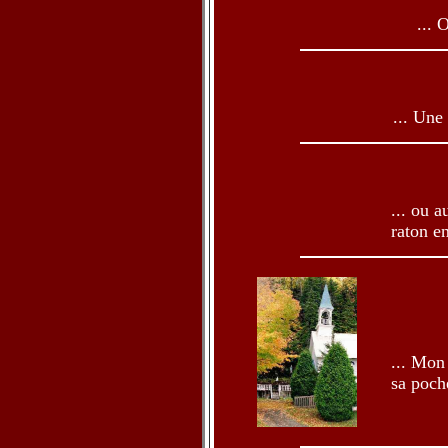
... 
... Une
... ou 
raton en
... Mon
sa poche