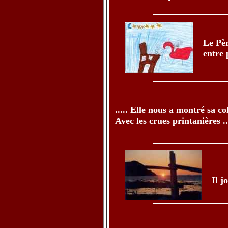
Le Pèr
entre 
..... Elle nous a montré sa co
Avec les crues printanières ...
Il j