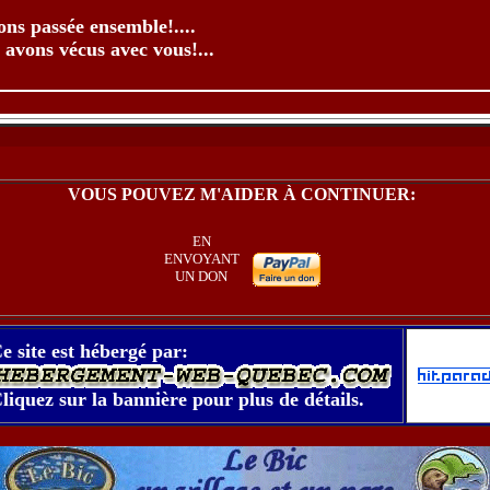
ons passée ensemble!....
vons vécus avec vous!...
VOUS POUVEZ M'AIDER À CONTINUER:
EN
ENVOYANT
UN DON
e site est hébergé par:
liquez sur la bannière pour plus de détails.