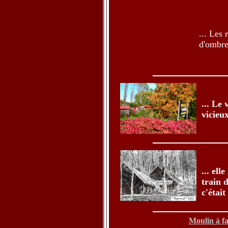
... Les 
d'ombre
... Le 
vicieux
... ell
train 
c'était
Moulin à f