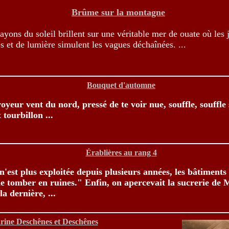
Brûme sur la montagne
rayons du soleil brillent sur une véritable mer de ouate où les 
s et de lumière simulent les vagues déchaînées. ...
Bouquet d'automne
voyeur vent du nord, pressé de te voir nue, souffle, souffle
 tourbillon ...
Érablières au rang 4
e n'est plus exploitée depuis plusieurs années, les bâtiments
de tomber en ruines." Enfin, on apercevait la sucrerie de M
 la dernière, ...
arine Deschênes et Deschênes