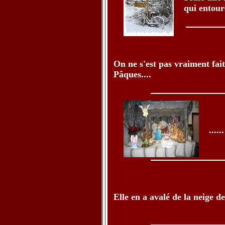
qui entoure
On ne s'est pas vraiment fai
Pâques....
....
Elle en a avalé de la neige de