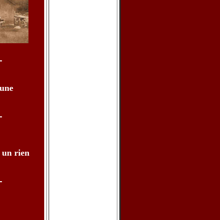
 une
, un rien