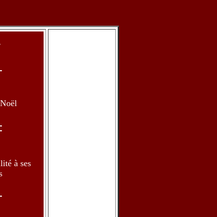
.
 Noël
lité à ses
s