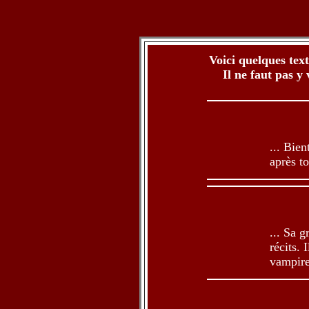
Voici quelques text
Il ne faut pas y
... Bie
après to
... Sa g
récits. 
vampires