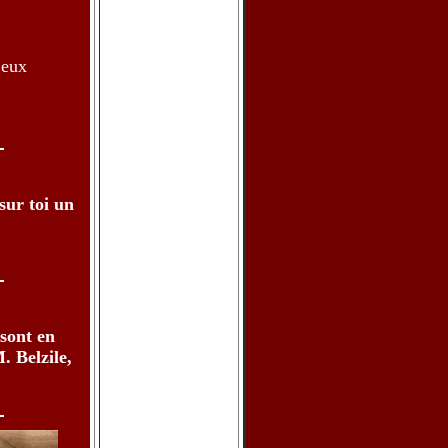
jeux
 sur toi un
 sont en
. Belzile,