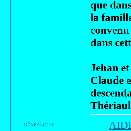
que dans
la famill
convenu 
dans cet
Jehan et
Claude e
descendan
Thériaul
AID
GÉNÉALOGIE