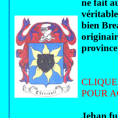
ne fait 
véritable
bien Brea
originai
province
CLIQUE
POUR A
Jehan fu