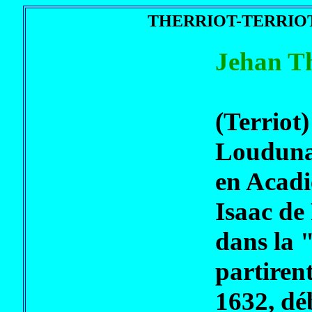
THERRIOT-TERRIO
Jehan Th
(Terriot
Loudunai
en Acadi
Isaac de 
dans la 
partirent
1632, dé