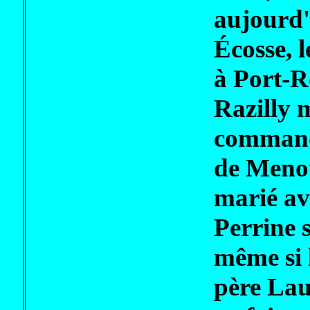
aujourd'
Écosse, l
à Port-
Razilly 
command
de Menou
marié av
Perrine 
même si 
père Lau