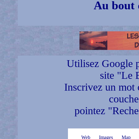
Au bout
Utilisez Google p
site "Le 
Inscrivez un mot c
coucher
pointez "Recher
Web
Images
Map