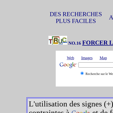
DES RECHERCHES
A
PLUS FACILES
FORCER 
NO.16
Web
Images
Map
Recherche sur le W
L'utilisation des signes (+
contraintes à
et de f