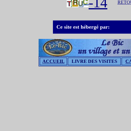
-14
RETOU
Ce site est hébergé par:
ACCUEIL
LIVRE DES VISITES
C