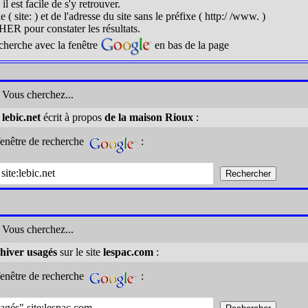
l est facile de s'y retrouver.
e ( site: ) et de l'adresse du site sans le préfixe ( http:/ /www. )
ER pour constater les résultats.
 recherche avec la fenêtre
en bas de la page
: Vous cherchez...
e
lebic.net
écrit à propos
de la maison Rioux
:
fenêtre de recherche
:
site:lebic.net
: Vous cherchez...
hiver usagés
sur le site
lespac.com
:
fenêtre de recherche
:
agés" site:lespac.com