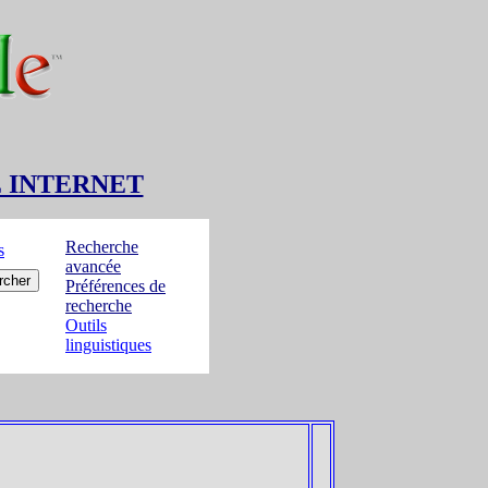
E INTERNET
Recherche
s
avancée
Préférences de
recherche
Outils
linguistiques