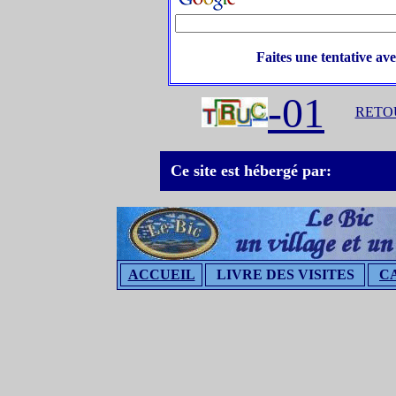
Faites une tentative av
-01
RETOU
Ce site est hébergé par:
ACCUEIL
LIVRE DES VISITES
C