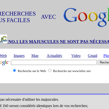
RECHERCHES
AVEC
US FACILES
NO.1 LES MAJUSCULES NE SONT PAS NÉCESS
Web
Images
Map
Actualités
Video
Gmail
Plu
Recherche sur le Web
Recherche sur www.lebic.net
t pas nécessaire d'utiliser les majuscules.
 1b0 seront considérés identiques lors de vos recherches;