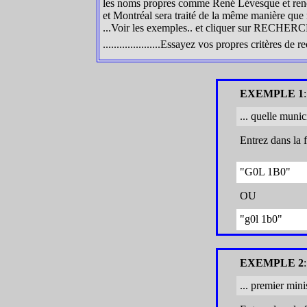
les noms propres comme René Lévesque et rené
et Montréal sera traité de la même manière que
...Voir les exemples.. et cliquer sur RECHERCH
.....................Essayez vos propres critères de
EXEMPLE 1
... quelle muni
Entrez dans la 
"G0L 1B0"
OU
"g0l 1b0"
EXEMPLE 2
... premier min