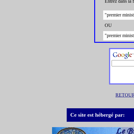
Entrez dans la 
"premier minis
OU
"premier minist
RETOUR
Ce site est hébergé par: