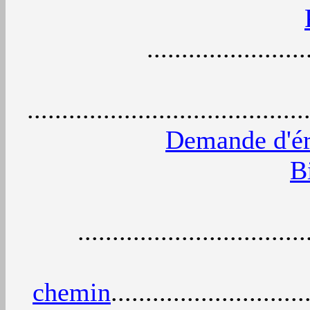
.......................
.....................................
Demande d'ér
B
................................
chemin
............................