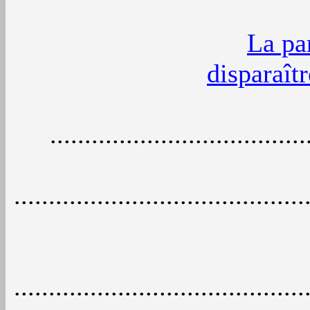
La pa
disparaîtr
....................................
..........................................
..........................................