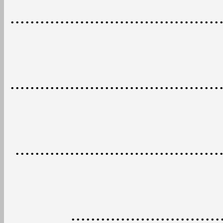
..........................................
..........................................
.........................................
.............................