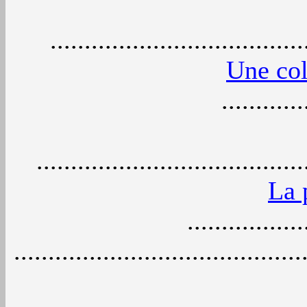
....................................
Une col
...........
......................................
La 
................
..........................................