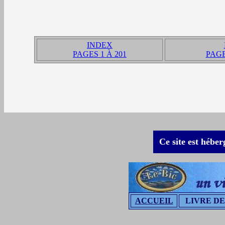
INDEX
PAGES 1 À 201
PAGE
Ce site est héber
ACCUEIL
LIVRE DE