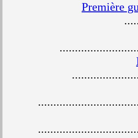
Première gu
....
........................
....................
...............................
...............................