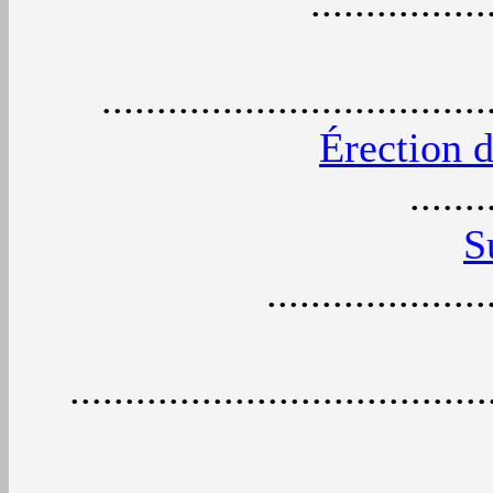
................
..................................
Érection 
.......
S
....................
.....................................
.............................