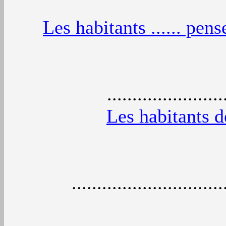
Les habitants ...... pen
.......................
Les habitants 
.............................