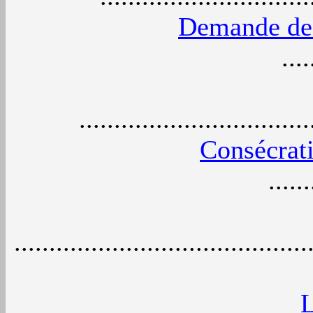
Demande de 
....
................................
Consécrati
......
..........................................
L