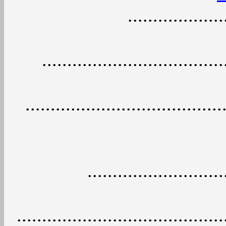
..................
...................................
.......................................
..........................
........................................