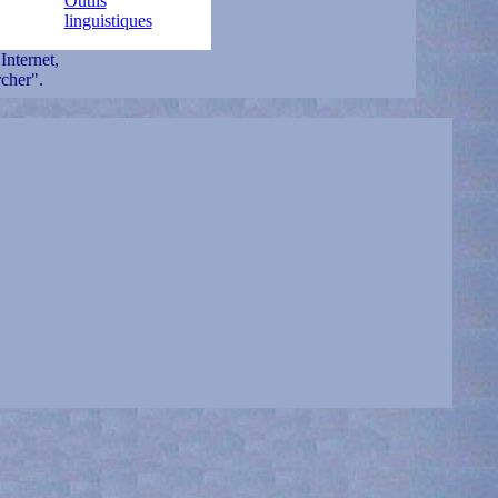
Outils
linguistiques
Internet,
cher".