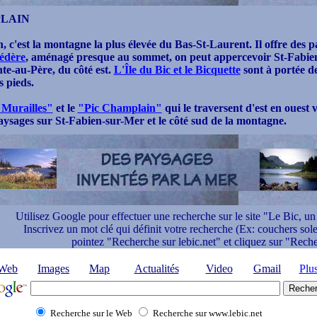
PLAIN
 c'est la montagne la plus élevée du Bas-St-Laurent. Il offre des p
édère
, aménagé presque au sommet, on peut appercevoir St-Fabien 
nte-au-Père, du côté est.
L'Île du Bic et le Bicquette
sont à portée de
s pieds.
 Murailles"
et le
"Pic Champlain"
qui le traversent d'est en ouest
ysages sur St-Fabien-sur-Mer et le côté sud de la montagne.
Utilisez Google pour effectuer une recherche sur le site "Le Bic, un 
Inscrivez un mot clé qui définit votre recherche (Ex: couchers solei
pointez "Recherche sur lebic.net" et cliquez sur "Rech
Web
Images
Map
Actualités
Video
Gmail
Plu
Recherche sur le Web
Recherche sur www.lebic.net