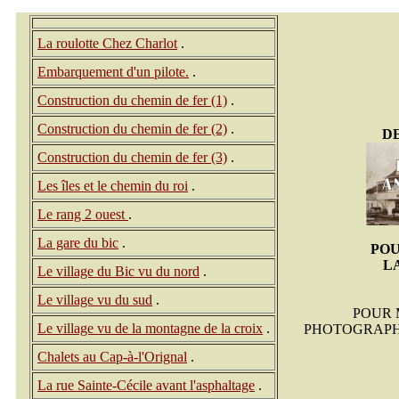
La roulotte Chez Charlot
.
Embarquement d'un pilote.
.
Construction du chemin de fer (1)
.
Construction du chemin de fer (2)
.
D
Construction du chemin de fer (3)
.
Les îles et le chemin du roi
.
Le rang 2 ouest
.
La gare du bic
.
PO
L
Le village du Bic vu du nord
.
Le village vu du sud
.
POUR 
Le village vu de la montagne de la croix
.
PHOTOGRAPHI
Chalets au Cap-à-l'Orignal
.
La rue Sainte-Cécile avant l'asphaltage
.