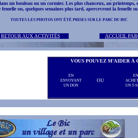
ans un bouleau ou un cormier. Les plus chanceux, au printemps, 
emelle ou, quelques semaines plus tard, apercevront la femelle suiv
TOUTES LES PHOTOS ONT ÉTÉ PRISES SUR LE PARC DU BIC
RETOUR AUX ACTIVITÉS
ACCUEIL PAR
VOUS POUVEZ M'AIDER À 
EN
E
OU
ENVOYANT
ACHE
UN DON
UN T-S