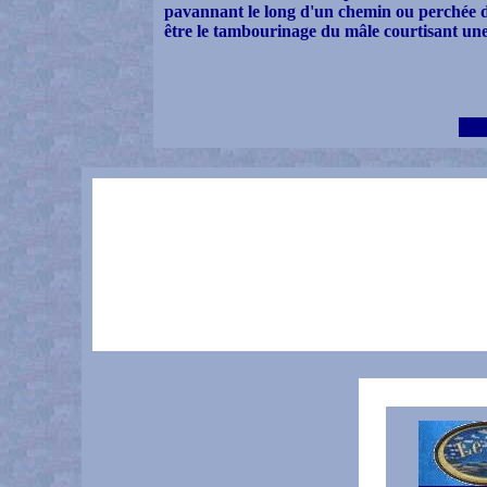
pavannant le long d'un chemin ou perchée d
être le tambourinage du mâle courtisant une f