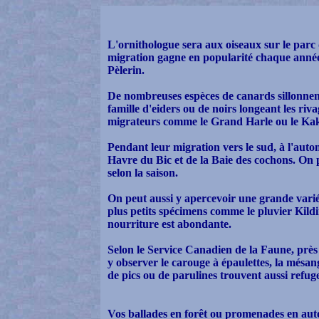
L'ornithologue sera aux oiseaux sur le parc
migration gagne en popularité chaque année
Pèlerin.
De nombreuses espèces de canards sillonnent 
famille d'eiders ou de noirs longeant les riv
migrateurs comme le Grand Harle ou le Ka
Pendant leur migration vers le sud, à l'aut
Havre du Bic et de la Baie des cochons. On pe
selon la saison.
On peut aussi y apercevoir une grande vari
plus petits spécimens comme le pluvier Kildir,
nourriture est abondante.
Selon le Service Canadien de la Faune, près 
y observer le carouge à épaulettes, la mésan
de pics ou de parulines trouvent aussi refug
Vos ballades en forêt ou promenades en aut