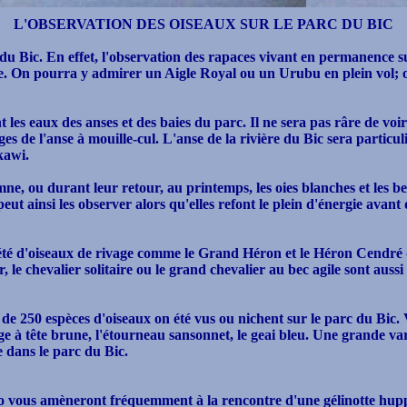
L'OBSERVATION DES OISEAUX SUR LE PARC DU BIC
 du Bic. En effet, l'observation des rapaces vivant en permanence s
. On pourra y admirer un Aigle Royal ou un Urubu en plein vol; o
les eaux des anses et des baies du parc. Il ne sera pas râre de voi
ages de l'anse à mouille-cul. L'anse de la rivière du Bic sera partic
kawi.
omne, ou durant leur retour, au printemps, les oies blanches et les
ut ainsi les observer alors qu'elles refont le plein d'énergie avant
été d'oiseaux de rivage comme le Grand Héron et le Héron Cendré 
 le chevalier solitaire ou le grand chevalier au bec agile sont aussi 
de 250 espèces d'oiseaux on été vus ou nichent sur le parc du Bic.
ge à tête brune, l'étourneau sansonnet, le geai bleu. Une grande var
e dans le parc du Bic.
o vous amèneront fréquemment à la rencontre d'une gélinotte hupp