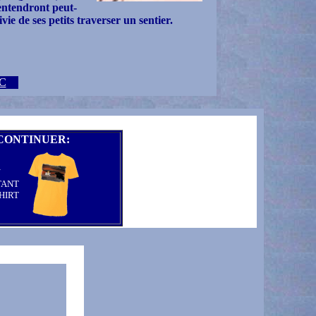
entendront peut-
ie de ses petits traverser un sentier.
C
CONTINUER:
N
TANT
HIRT