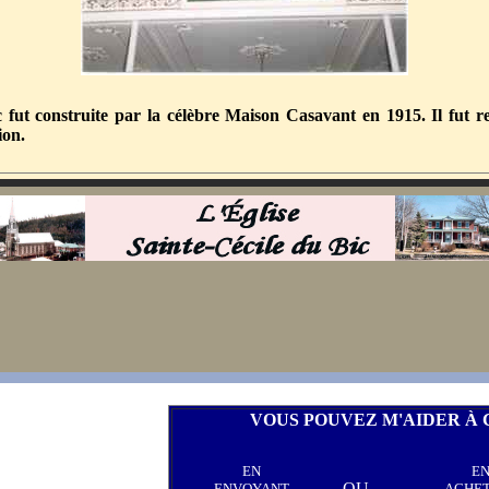
ic fut construite par la célèbre Maison Casavant en 1915. Il fut
ion.
VOUS POUVEZ M'AIDER À 
EN
E
OU
ENVOYANT
ACHE