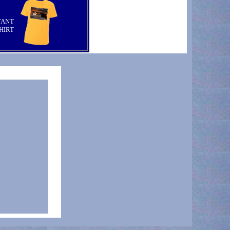
N
TANT
HIRT