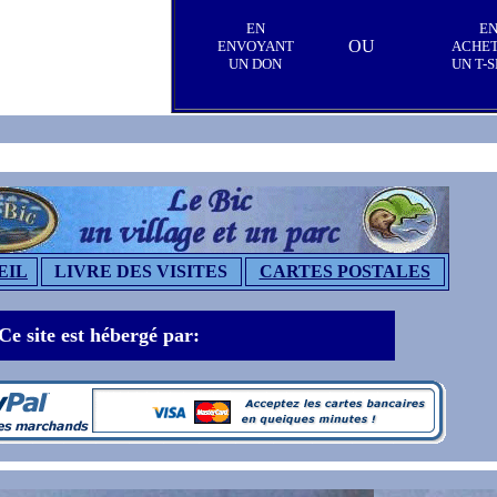
EN
E
OU
ENVOYANT
ACHE
UN DON
UN T-S
EIL
LIVRE DES VISITES
CARTES POSTALES
Ce site est hébergé par: