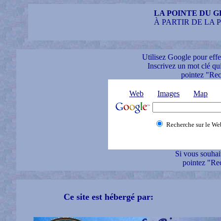
LA POINTE DU G
À PARTIR DE LA 
Utilisez Google pour effec
Inscrivez un mot clé qui
pointez "Rec
Web
Images
Map
Recherche sur le We
Si vous souhait
pointez "Rec
Ce site est hébergé par: