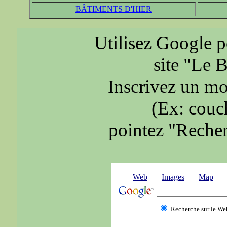
BÂTIMENTS D'HIER
Utilisez Google p
site "Le B
Inscrivez un mot
(Ex: couch
pointez "Recherc
Web
Images
Map
Recherche sur le We