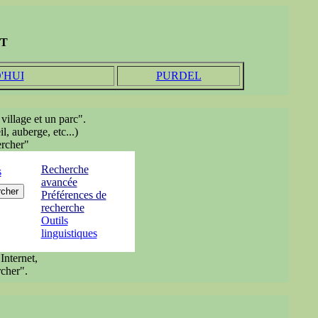
ST
'HUI
PURDEL
village et un parc".
l, auberge, etc...)
ercher"
Recherche
s
avancée
Préférences de
recherche
Outils
linguistiques
Internet,
cher".