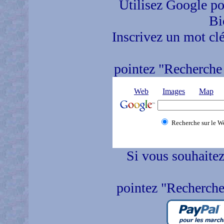
Utilisez Google pou
Bi
Inscrivez un mot clé
pointez "Recherche 
Web
Images
Map
Recherche sur le W
Si vous souhaitez
pointez "Recherche