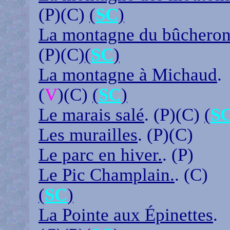
(P)(C)
(
SC
)
La montagne du bûchero
(P)(C)
(
SC
)
La montagne à Michaud
.
(
V
)(C)
(
SC
)
Le marais salé
. (P)(C)
(
S
Les murailles
. (P)(C)
Le parc en hiver.
. (P)
Le Pic Champlain.
. (C)
(
SC
)
La Pointe aux Épinettes
.