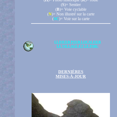
(
S
)= Sentier
(
B
)= Voie cyclable
(
N
)= Non illustré sur la carte
(
SC
)= Voir sur la carte
CLIQUER POUR LOCALISER
LE VILLAGE ET LE PARC
DERNIÈRES
MISES-À-JOUR