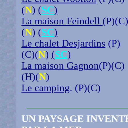
(
N
)
(
SC
)
La maison Feindell
(P)(C
(
N
)
(
SC
)
Le chalet Desjardins
(P)
(C)(
N
)
(
SC
)
La maison Gagnon
(P)(C)
(H)(
N
)
Le camping
. (P)(C)
UN PAYSAGE INVENT