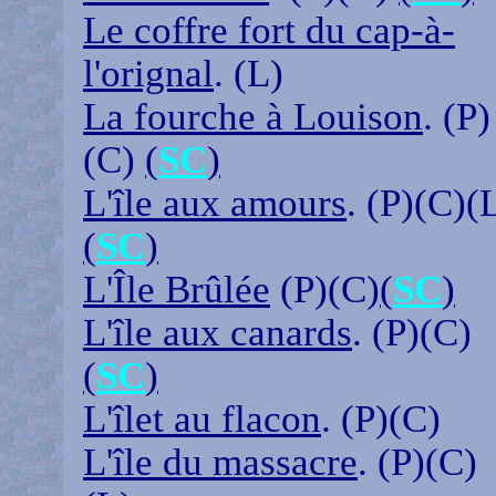
Le coffre fort du cap-à-
l'orignal
. (L)
La fourche à Louison
. (P)
(C)
(
SC
)
L'île aux amours
. (P)(C)(
(
SC
)
L'Île Brûlée
(P)(C)
(
SC
)
L'île aux canards
. (P)(C)
(
SC
)
L'îlet au flacon
. (P)(C)
L'île du massacre
. (P)(C)