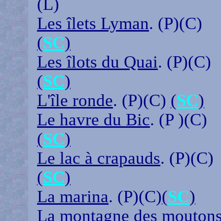
(L)
Les îlets Lyman
. (P)(C)
(
SC
)
Les îlots du Quai
. (P)(C)
(
SC
)
L'île ronde
. (P)(C)
(
SC
)
Le havre du Bic
. (P )(C)
(
SC
)
Le lac à crapauds
. (P)(C)
(
SC
)
La marina
. (P)(C)
(
SC
)
La montagne des mouton