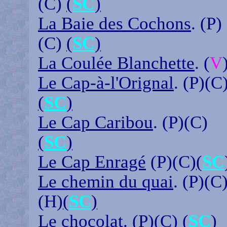
(C)
(
SC
)
La Baie des Cochons
. (P)
(C)
(
SC
)
La Coulée Blanchette
. (
V
Le Cap-à-l'Orignal
. (P)(C
(
SC
)
Le Cap Caribou
. (P)(C)
(
SC
)
Le Cap Enragé
(P)(C)
(
SC
Le chemin du quai
. (P)(C
(H)
(
SC
)
Le chocolat
. (P)(C)
(
SC
)