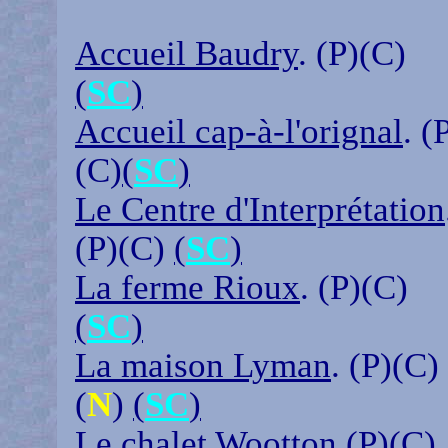
Accueil Baudry
. (P)(C)
(
SC
)
Accueil cap-à-l'orignal
. (
(C)
(
SC
)
Le Centre d'Interprétation
(P)(C)
(
SC
)
La ferme Rioux
. (P)(C)
(
SC
)
La maison Lyman
. (P)(C)
(
N
)
(
SC
)
Le chalet Wootton
(P)(C)