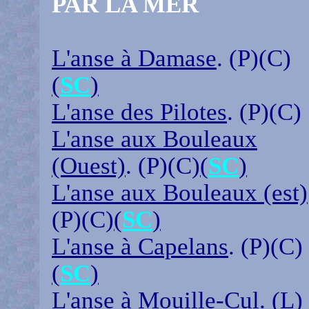
PAR LA MER
L'anse à Damase
. (P)(C)
(
SC
)
L'anse des Pilotes
. (P)(C)
L'anse aux Bouleaux
(Ouest)
. (P)(C)
(
SC
)
L'anse aux Bouleaux (est)
(P)(C)
(
SC
)
L'anse à Capelans
. (P)(C)
(
SC
)
L'anse à Mouille-Cul
. (L)