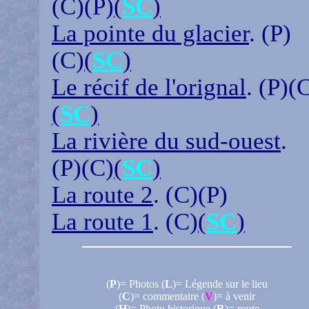
(C)(P)
(
SC
)
La pointe du glacier
. (P)
(C)
(
SC
)
Le récif de l'orignal
. (P)(
(
SC
)
La rivière du sud-ouest
.
(P)(C)
(
SC
)
La route 2
. (C)(P)
La route 1
. (C)
(
SC
)
(
P
)= Photos (
L
)= Légende sur le lieu
(
C
)= commentaire (
V
)= à venir
(
H
)= Photo historique (
R
)= route