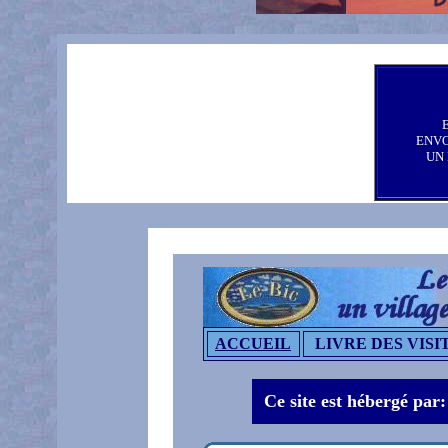
ENV
UN
ACCUEIL
LIVRE DES VISI
Ce site est hébergé par: