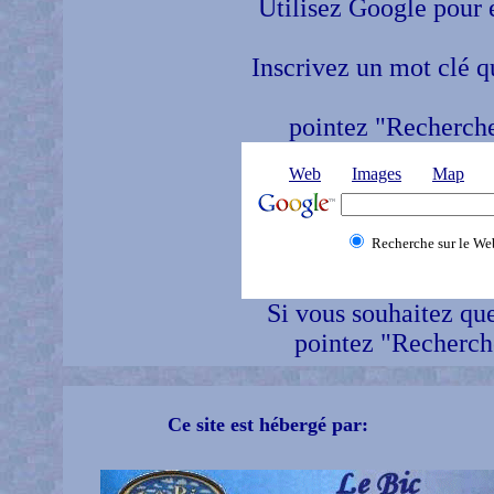
Utilisez Google pour e
Inscrivez un mot clé qu
pointez "Recherche
Web
Images
Map
Recherche sur le We
Si vous souhaitez que
pointez "Recherche
Ce site est hébergé par: