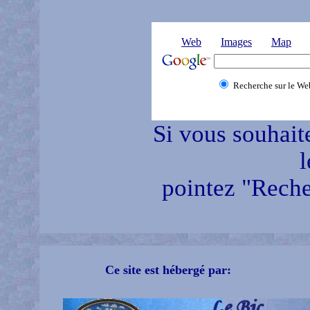
Web
Images
Map
Recherche sur le We
Si vous souhait
l
pointez "Reche
Ce site est hébergé par: