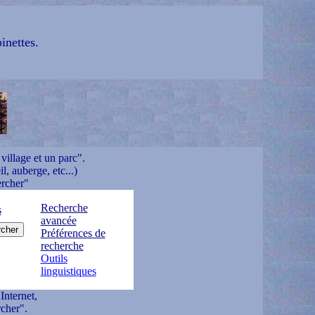
inettes.
village et un parc".
l, auberge, etc...)
ercher"
Recherche
s
avancée
Préférences de
recherche
Outils
linguistiques
Internet,
cher".