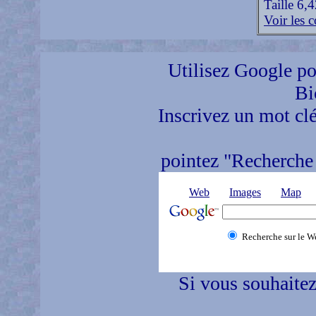
Taille 6,
Voir les c
Utilisez Google pou
Bi
Inscrivez un mot clé
pointez "Recherche 
Web
Images
Map
Recherche sur le W
Si vous souhaitez