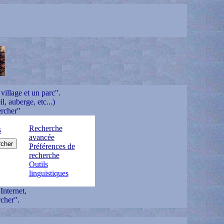
village et un parc".
l, auberge, etc...)
ercher"
Recherche
s
avancée
Préférences de
recherche
Outils
linguistiques
Internet,
cher".